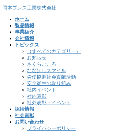
コ
ナ
岡本プレス工業株式会社
ン
ビ
ホーム
テ
ゲ
製品情報
ン
ー
事業紹介
ツ
シ
会社情報
へ
ョ
トピックス
ス
ン
（すべてのカテゴリー）
キ
に
お知らせ
ッ
移
さくらごころ
プ
動
ななほしスマイル
労使協調社会貢献活動
安全衛生の取り組み
社内イベント
社内表彰
社外表彰・イベント
採用情報
社会貢献
お問い合わせ
プライバシーポリシー