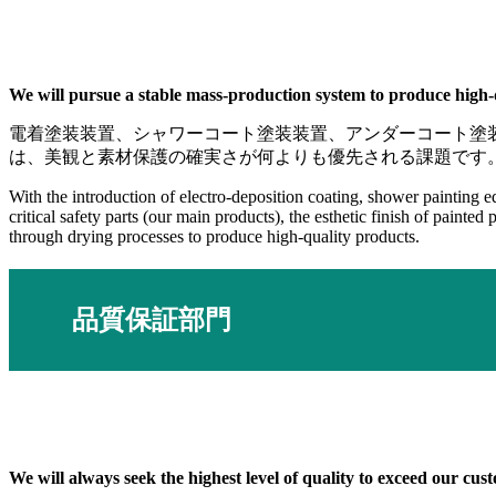
We will pursue a stable mass-production system to produce high-
電着塗装装置、シャワーコート塗装装置、アンダーコート塗
は、美観と素材保護の確実さが何よりも優先される課題です
With the introduction of electro-deposition coating, shower painting e
critical safety parts (our main products), the esthetic finish of painte
through drying processes to produce high-quality products.
品質保証部門
We will always seek the highest level of quality to exceed our cus