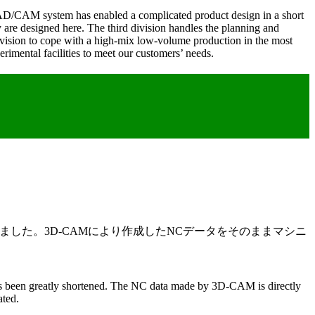
D-CAD/CAM system has enabled a complicated product design in a short
 are designed here. The third division handles the planning and
division to cope with a high-mix low-volume production in the most
imental facilities to meet our customers’ needs.
した。3D-CAMにより作成したNCデータをそのままマシニ
as been greatly shortened. The NC data made by 3D-CAM is directly
ated.