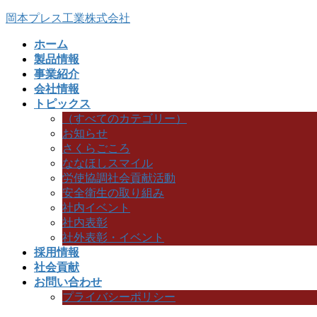
コ
ナ
岡本プレス工業株式会社
ン
ビ
ホーム
テ
ゲ
製品情報
ン
ー
事業紹介
ツ
シ
会社情報
へ
ョ
トピックス
ス
ン
（すべてのカテゴリー）
キ
に
お知らせ
ッ
移
さくらごころ
プ
動
ななほしスマイル
労使協調社会貢献活動
安全衛生の取り組み
社内イベント
社内表彰
社外表彰・イベント
採用情報
社会貢献
お問い合わせ
プライバシーポリシー