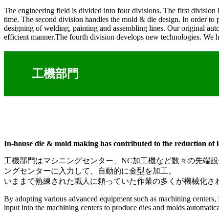
The engineering field is divided into four divisions. The first divi
time. The second division handles the mold & die design. In order to 
designing of welding, painting and assembling lines. Our original aut
efficient manner.The fourth division develops new technologies. We ha
工機部門
In-house die & mold making has contributed to the reduction of l
工機部門はマシニングセンター、NC加工機など数々の先端設
ングセンターに入力して、自動的に金型を加工。
いままで熟練された職人に頼っていた作業の多くが機械化さ
By adopting various advanced equipment such as machining centers,
input into the machining centers to produce dies and molds automatic