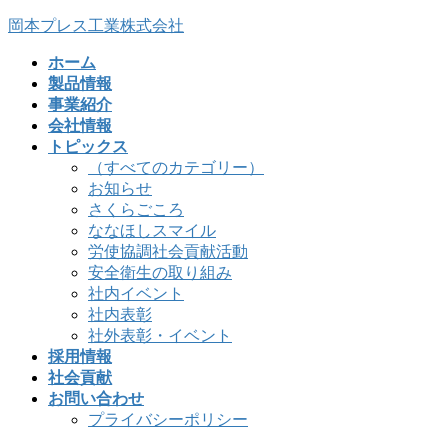
コ
ナ
岡本プレス工業株式会社
ン
ビ
ホーム
テ
ゲ
製品情報
ン
ー
事業紹介
ツ
シ
会社情報
へ
ョ
トピックス
ス
ン
（すべてのカテゴリー）
キ
に
お知らせ
ッ
移
さくらごころ
プ
動
ななほしスマイル
労使協調社会貢献活動
安全衛生の取り組み
社内イベント
社内表彰
社外表彰・イベント
採用情報
社会貢献
お問い合わせ
プライバシーポリシー