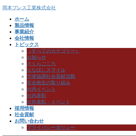
コ
ナ
岡本プレス工業株式会社
ン
ビ
ホーム
テ
ゲ
製品情報
ン
ー
事業紹介
ツ
シ
会社情報
へ
ョ
トピックス
ス
ン
（すべてのカテゴリー）
キ
に
お知らせ
ッ
移
さくらごころ
プ
動
ななほしスマイル
労使協調社会貢献活動
安全衛生の取り組み
社内イベント
社内表彰
社外表彰・イベント
採用情報
社会貢献
お問い合わせ
プライバシーポリシー