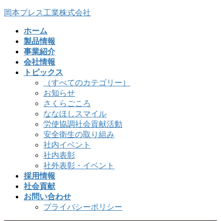
コ
ナ
岡本プレス工業株式会社
ン
ビ
ホーム
テ
ゲ
製品情報
ン
ー
事業紹介
ツ
シ
会社情報
へ
ョ
トピックス
ス
ン
（すべてのカテゴリー）
キ
に
お知らせ
ッ
移
さくらごころ
プ
動
ななほしスマイル
労使協調社会貢献活動
安全衛生の取り組み
社内イベント
社内表彰
社外表彰・イベント
採用情報
社会貢献
お問い合わせ
プライバシーポリシー