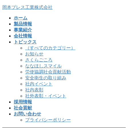
コ
ナ
岡本プレス工業株式会社
ン
ビ
ホーム
テ
ゲ
製品情報
ン
ー
事業紹介
ツ
シ
会社情報
へ
ョ
トピックス
ス
ン
（すべてのカテゴリー）
キ
に
お知らせ
ッ
移
さくらごころ
プ
動
ななほしスマイル
労使協調社会貢献活動
安全衛生の取り組み
社内イベント
社内表彰
社外表彰・イベント
採用情報
社会貢献
お問い合わせ
プライバシーポリシー