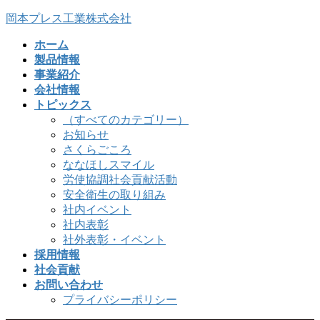
コ
ナ
岡本プレス工業株式会社
ン
ビ
ホーム
テ
ゲ
製品情報
ン
ー
事業紹介
ツ
シ
会社情報
へ
ョ
トピックス
ス
ン
（すべてのカテゴリー）
キ
に
お知らせ
ッ
移
さくらごころ
プ
動
ななほしスマイル
労使協調社会貢献活動
安全衛生の取り組み
社内イベント
社内表彰
社外表彰・イベント
採用情報
社会貢献
お問い合わせ
プライバシーポリシー