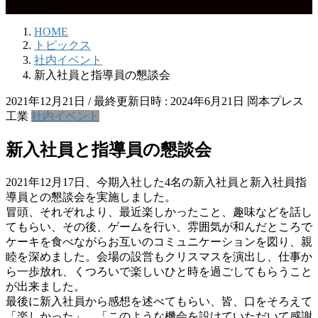
トピックス
HOME
トピックス
社内イベント
新入社員と指導員の懇談会
2021年12月21日
/ 最終更新日時 :
2024年6月21日
岡本プレス
工業
社内イベント
新入社員と指導員の懇談会
2021年12月17日、今期入社した4名の新入社員と新入社員指
導員との懇談会を実施しました。
冒頭、それぞれより、最近楽しかったこと、趣味などを話し
てもらい、その後、ゲームを行い、雰囲気が和んだところで
ケーキを食べながらお互いのコミュニケーションを図り、親
睦を深めました。会場の設営もクリスマスを演出し、仕事か
ら一歩放れ、くつろいで楽しいひと時を過ごしてもらうこと
が出来ました。
最後に新入社員から感想を述べてもらい、皆、口をそろえて
「楽しかった」、「このような機会を設けていただいて感謝