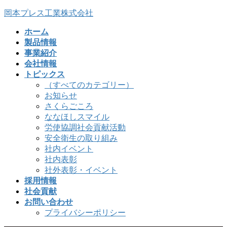
コ
ナ
岡本プレス工業株式会社
ン
ビ
ホーム
テ
ゲ
製品情報
ン
ー
事業紹介
ツ
シ
会社情報
へ
ョ
トピックス
ス
ン
（すべてのカテゴリー）
キ
に
お知らせ
ッ
移
さくらごころ
プ
動
ななほしスマイル
労使協調社会貢献活動
安全衛生の取り組み
社内イベント
社内表彰
社外表彰・イベント
採用情報
社会貢献
お問い合わせ
プライバシーポリシー