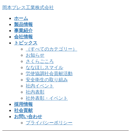
コ
ナ
岡本プレス工業株式会社
ン
ビ
ホーム
テ
ゲ
製品情報
ン
ー
事業紹介
ツ
シ
会社情報
へ
ョ
トピックス
ス
ン
（すべてのカテゴリー）
キ
に
お知らせ
ッ
移
さくらごころ
プ
動
ななほしスマイル
労使協調社会貢献活動
安全衛生の取り組み
社内イベント
社内表彰
社外表彰・イベント
採用情報
社会貢献
お問い合わせ
プライバシーポリシー