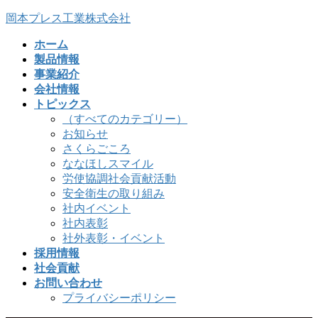
コ
ナ
岡本プレス工業株式会社
ン
ビ
ホーム
テ
ゲ
製品情報
ン
ー
事業紹介
ツ
シ
会社情報
へ
ョ
トピックス
ス
ン
（すべてのカテゴリー）
キ
に
お知らせ
ッ
移
さくらごころ
プ
動
ななほしスマイル
労使協調社会貢献活動
安全衛生の取り組み
社内イベント
社内表彰
社外表彰・イベント
採用情報
社会貢献
お問い合わせ
プライバシーポリシー