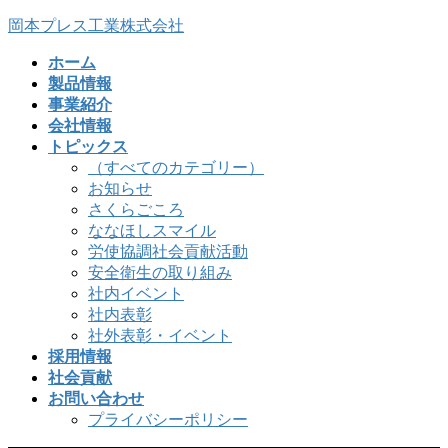
コ
ナ
岡本プレス工業株式会社
ン
ビ
ホーム
テ
ゲ
製品情報
ン
ー
事業紹介
ツ
シ
会社情報
へ
ョ
トピックス
ス
ン
（すべてのカテゴリー）
キ
に
お知らせ
ッ
移
さくらごころ
プ
動
ななほしスマイル
労使協調社会貢献活動
安全衛生の取り組み
社内イベント
社内表彰
社外表彰・イベント
採用情報
社会貢献
お問い合わせ
プライバシーポリシー