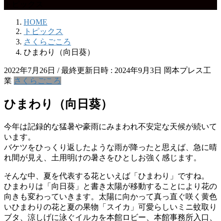
トピックス
HOME
トピックス
さくらごころ
ひまわり（向日葵）
2022年7月26日
/ 最終更新日時 :
2024年9月3日
岡本プレス工
業
さくらごころ
ひまわり（向日葵）
今年は記録的な猛暑や豪雨にみまわれ不安定な天候が続いて
います。
バケツをひっくり返したような雨が降ったと思えば、急に晴
れ間が見え、土用明けの暑さをひとしお強く感じます。
そんな中、夏を代表する花といえば「ひまわり」ですね。
ひまわりは「向日葵」と書き太陽が移動することにより花の
向きも変わっていきます。太陽に向かって真っ直ぐ咲く黄色
いひまわりの花と夏の果物「スイカ」可愛らしいミニ蚊取り
ブタ、涼しげに泳ぐイルカを本館ロビー、本館事務所入口、