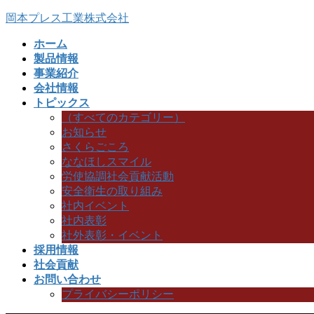
コ
ナ
岡本プレス工業株式会社
ン
ビ
ホーム
テ
ゲ
製品情報
ン
ー
事業紹介
ツ
シ
会社情報
へ
ョ
トピックス
ス
ン
（すべてのカテゴリー）
キ
に
お知らせ
ッ
移
さくらごころ
プ
動
ななほしスマイル
労使協調社会貢献活動
安全衛生の取り組み
社内イベント
社内表彰
社外表彰・イベント
採用情報
社会貢献
お問い合わせ
プライバシーポリシー