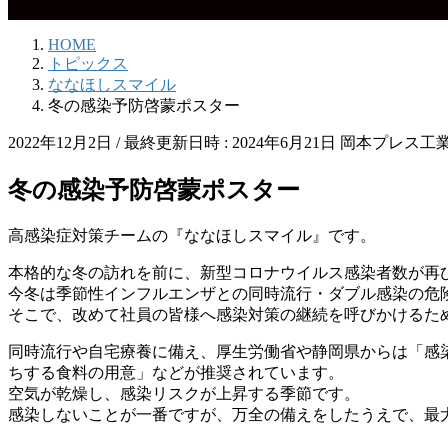
トピックス
HOME
トピックス
ななほしスマイル
冬の感染予防啓蒙ポスター
2022年12月2日
/ 最終更新日時 :
2024年6月21日
岡本プレス工
冬の感染予防啓蒙ポスター
高感染症対策チームの『ななほしスマイル』です。
本格的な冬の訪れを前に、新型コロナウイルス感染者数が再
今冬は季節性インフルエンザとの同時流行・ダブル感染の危
そこで、改めて社員の皆様へ感染対策の継続を呼びかけるた
同時流行や自宅療養に備え、厚生労働省や静岡県からは「感
ちする食料の用意」などが推奨されています。
空気が乾燥し、感染リスクが上昇する季節です。
感染しないことが一番ですが、万全の備えをしたうえで、最