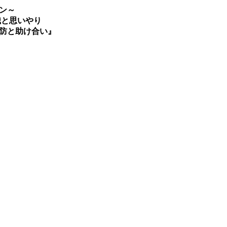
ン～
識と思いやり
防と助け合い』