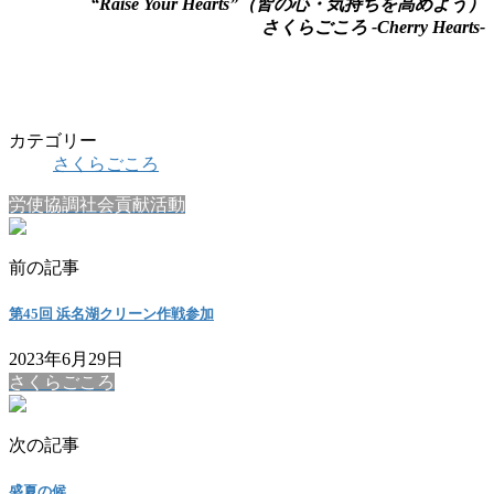
“Raise Your Hearts”（皆の心・気持ちを高めよう）
さくらごころ -Cherry Hearts-
カテゴリー
さくらごころ
労使協調社会貢献活動
前の記事
第45回 浜名湖クリーン作戦参加
2023年6月29日
さくらごころ
次の記事
盛夏の候