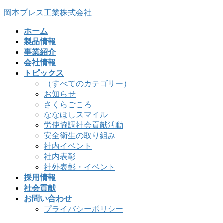
コ
ナ
岡本プレス工業株式会社
ン
ビ
ホーム
テ
ゲ
製品情報
ン
ー
事業紹介
ツ
シ
会社情報
へ
ョ
トピックス
ス
ン
（すべてのカテゴリー）
キ
に
お知らせ
ッ
移
さくらごころ
プ
動
ななほしスマイル
労使協調社会貢献活動
安全衛生の取り組み
社内イベント
社内表彰
社外表彰・イベント
採用情報
社会貢献
お問い合わせ
プライバシーポリシー