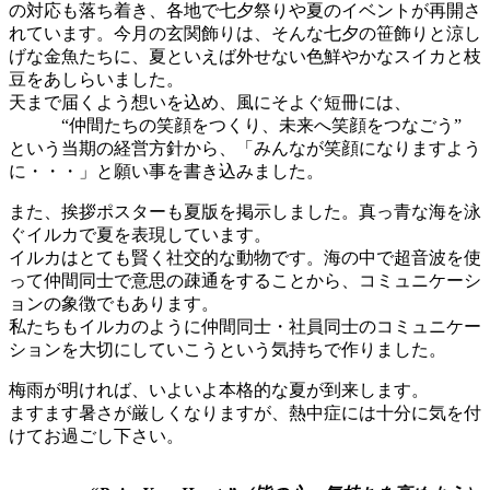
の対応も落ち着き、各地で七夕祭りや夏のイベントが再開さ
れています。今月の玄関飾りは、そんな七夕の笹飾りと涼し
げな金魚たちに、夏といえば外せない色鮮やかなスイカと枝
豆をあしらいました。
天まで届くよう想いを込め、風にそよぐ短冊には、
“仲間たちの笑顔をつくり、未来へ笑顔をつなごう”
という当期の経営方針から、「みんなが笑顔になりますよう
に・・・」と願い事を書き込みました。
また、挨拶ポスターも夏版を掲示しました。真っ青な海を泳
ぐイルカで夏を表現しています。
イルカはとても賢く社交的な動物です。海の中で超音波を使
って仲間同士で意思の疎通をすることから、コミュニケーシ
ョンの象徴でもあります。
私たちもイルカのように仲間同士・社員同士のコミュニケー
ションを大切にしていこうという気持ちで作りました。
梅雨が明ければ、いよいよ本格的な夏が到来します。
ますます暑さが厳しくなりますが、熱中症には十分に気を付
けてお過ごし下さい。