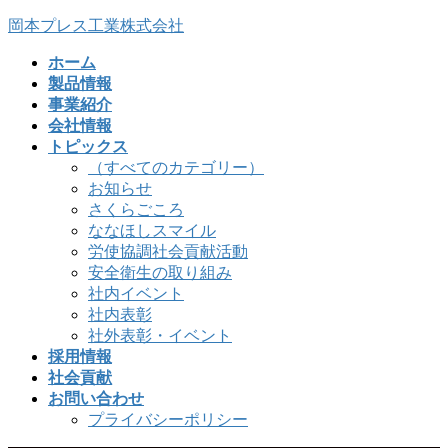
コ
ナ
岡本プレス工業株式会社
ン
ビ
ホーム
テ
ゲ
製品情報
ン
ー
事業紹介
ツ
シ
会社情報
へ
ョ
トピックス
ス
ン
（すべてのカテゴリー）
キ
に
お知らせ
ッ
移
さくらごころ
プ
動
ななほしスマイル
労使協調社会貢献活動
安全衛生の取り組み
社内イベント
社内表彰
社外表彰・イベント
採用情報
社会貢献
お問い合わせ
プライバシーポリシー