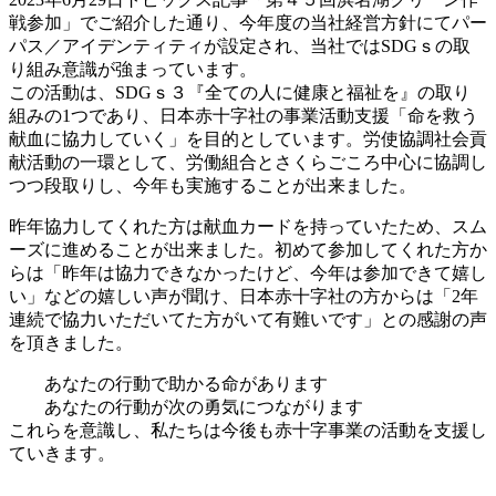
戦参加」でご紹介した通り、今年度の当社経営方針にてパー
パス／アイデンティティが設定され、当社ではSDGｓの取
り組み意識が強まっています。
この活動は、SDGｓ３『全ての人に健康と福祉を』の取り
組みの1つであり、日本赤十字社の事業活動支援「命を救う
献血に協力していく」を目的としています。労使協調社会貢
献活動の一環として、労働組合とさくらごころ中心に協調し
つつ段取りし、今年も実施することが出来ました。
昨年協力してくれた方は献血カードを持っていたため、スム
ーズに進めることが出来ました。初めて参加してくれた方か
らは「昨年は協力できなかったけど、今年は参加できて嬉し
い」などの嬉しい声が聞け、日本赤十字社の方からは「2年
連続で協力いただいてた方がいて有難いです」との感謝の声
を頂きました。
あなたの行動で助かる命があります
あなたの行動が次の勇気につながります
これらを意識し、私たちは今後も赤十字事業の活動を支援し
ていきます。