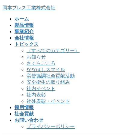
コ
ナ
岡本プレス工業株式会社
ン
ビ
ホーム
テ
ゲ
製品情報
ン
ー
事業紹介
ツ
シ
会社情報
へ
ョ
トピックス
ス
ン
（すべてのカテゴリー）
キ
に
お知らせ
ッ
移
さくらごころ
プ
動
ななほしスマイル
労使協調社会貢献活動
安全衛生の取り組み
社内イベント
社内表彰
社外表彰・イベント
採用情報
社会貢献
お問い合わせ
プライバシーポリシー