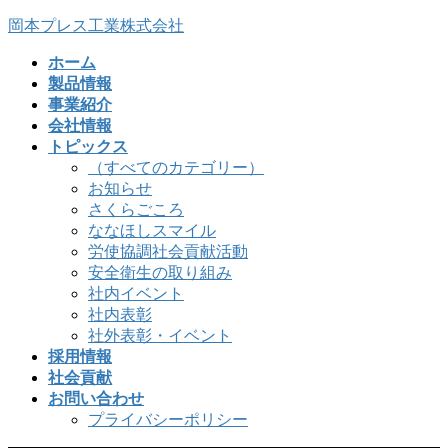
コ
ナ
岡本プレス工業株式会社
ン
ビ
ホーム
テ
ゲ
製品情報
ン
ー
事業紹介
ツ
シ
会社情報
へ
ョ
トピックス
ス
ン
（すべてのカテゴリー）
キ
に
お知らせ
ッ
移
さくらごころ
プ
動
ななほしスマイル
労使協調社会貢献活動
安全衛生の取り組み
社内イベント
社内表彰
社外表彰・イベント
採用情報
社会貢献
お問い合わせ
プライバシーポリシー