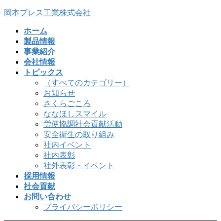
コ
ナ
岡本プレス工業株式会社
ン
ビ
ホーム
テ
ゲ
製品情報
ン
ー
事業紹介
ツ
シ
会社情報
へ
ョ
トピックス
ス
ン
（すべてのカテゴリー）
キ
に
お知らせ
ッ
移
さくらごころ
プ
動
ななほしスマイル
労使協調社会貢献活動
安全衛生の取り組み
社内イベント
社内表彰
社外表彰・イベント
採用情報
社会貢献
お問い合わせ
プライバシーポリシー