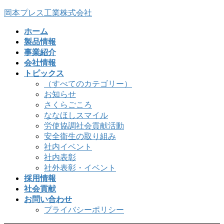
コ
ナ
岡本プレス工業株式会社
ン
ビ
ホーム
テ
ゲ
製品情報
ン
ー
事業紹介
ツ
シ
会社情報
へ
ョ
トピックス
ス
ン
（すべてのカテゴリー）
キ
に
お知らせ
ッ
移
さくらごころ
プ
動
ななほしスマイル
労使協調社会貢献活動
安全衛生の取り組み
社内イベント
社内表彰
社外表彰・イベント
採用情報
社会貢献
お問い合わせ
プライバシーポリシー