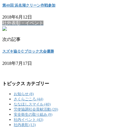
第40回 浜名湖クリーン作戦参加
2018年6月12日
社外表彰・イベント
次の記事
スズキ協ＱＣブロック大会優勝
2018年7月17日
トピックス カテゴリー
お知らせ (8)
さくらごころ (44)
ななほしスマイル (40)
労使協調社会貢献活動 (20)
安全衛生の取り組み (9)
社内イベント (43)
社内表彰 (13)