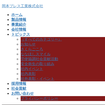
コ
ナ
岡本プレス工業株式会社
ン
ビ
ホーム
テ
ゲ
製品情報
ン
ー
事業紹介
ツ
シ
会社情報
へ
ョ
トピックス
ス
ン
（すべてのカテゴリー）
キ
に
お知らせ
ッ
移
さくらごころ
プ
動
ななほしスマイル
労使協調社会貢献活動
安全衛生の取り組み
社内イベント
社内表彰
社外表彰・イベント
採用情報
社会貢献
お問い合わせ
プライバシーポリシー