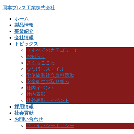
コ
ナ
岡本プレス工業株式会社
ン
ビ
ホーム
テ
ゲ
製品情報
ン
ー
事業紹介
ツ
シ
会社情報
へ
ョ
トピックス
ス
ン
（すべてのカテゴリー）
キ
に
お知らせ
ッ
移
さくらごころ
プ
動
ななほしスマイル
労使協調社会貢献活動
安全衛生の取り組み
社内イベント
社内表彰
社外表彰・イベント
採用情報
社会貢献
お問い合わせ
プライバシーポリシー