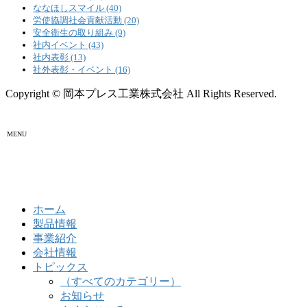
ななほしスマイル (40)
労使協調社会貢献活動 (20)
安全衛生の取り組み (9)
社内イベント (43)
社内表彰 (13)
社外表彰・イベント (16)
Copyright © 岡本プレス工業株式会社 All Rights Reserved.
MENU
ホーム
製品情報
事業紹介
会社情報
トピックス
（すべてのカテゴリー）
お知らせ