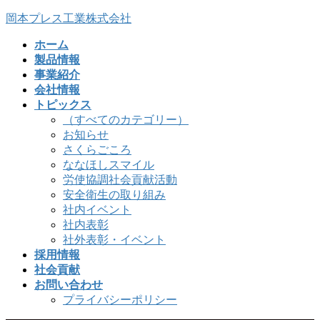
コ
ナ
岡本プレス工業株式会社
ン
ビ
ホーム
テ
ゲ
製品情報
ン
ー
事業紹介
ツ
シ
会社情報
へ
ョ
トピックス
ス
ン
（すべてのカテゴリー）
キ
に
お知らせ
ッ
移
さくらごころ
プ
動
ななほしスマイル
労使協調社会貢献活動
安全衛生の取り組み
社内イベント
社内表彰
社外表彰・イベント
採用情報
社会貢献
お問い合わせ
プライバシーポリシー