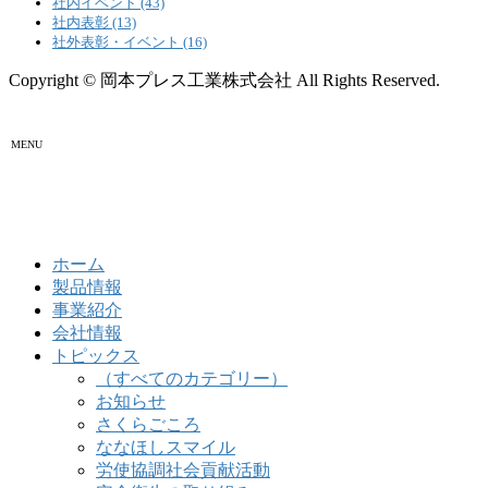
社内イベント (43)
社内表彰 (13)
社外表彰・イベント (16)
Copyright © 岡本プレス工業株式会社 All Rights Reserved.
MENU
ホーム
製品情報
事業紹介
会社情報
トピックス
（すべてのカテゴリー）
お知らせ
さくらごころ
ななほしスマイル
労使協調社会貢献活動