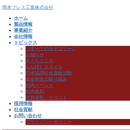
コ
ナ
岡本プレス工業株式会社
ン
ビ
ホーム
テ
ゲ
製品情報
ン
ー
事業紹介
ツ
シ
会社情報
へ
ョ
トピックス
ス
ン
（すべてのカテゴリー）
キ
に
お知らせ
ッ
移
さくらごころ
プ
動
ななほしスマイル
労使協調社会貢献活動
安全衛生の取り組み
社内イベント
社内表彰
社外表彰・イベント
採用情報
社会貢献
お問い合わせ
プライバシーポリシー