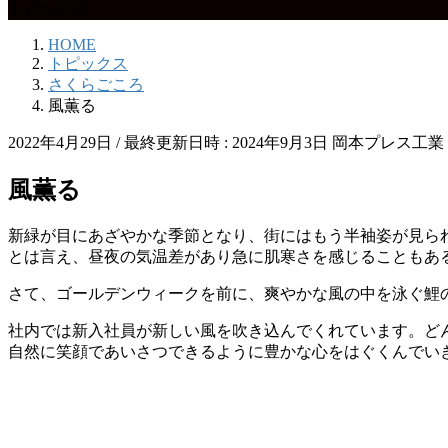
トピックス
HOME
トピックス
さくらごころ
風薫る
2022年4月29日
/ 最終更新日時 :
2024年9月3日
岡本プレス工業
風薫る
新緑が目にあざやかな季節となり、街にはもう半袖姿が見ら
とは言え、昼夜の気温差があり急に肌寒さを感じることもあ
さて、ゴールデンウィークを前に、爽やかな風の中を泳ぐ鯉
社内では新入社員が新しい風を吹き込んでくれています。ど
自然に笑顔であいさつできるように豊かな心をはぐくんでい