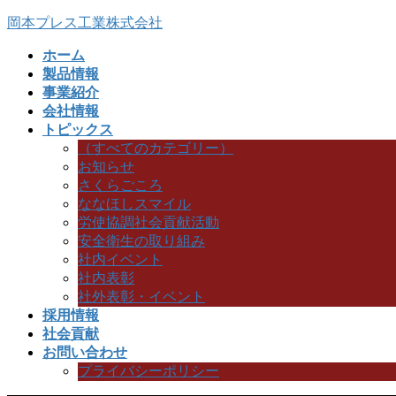
コ
ナ
岡本プレス工業株式会社
ン
ビ
ホーム
テ
ゲ
製品情報
ン
ー
事業紹介
ツ
シ
会社情報
へ
ョ
トピックス
ス
ン
（すべてのカテゴリー）
キ
に
お知らせ
ッ
移
さくらごころ
プ
動
ななほしスマイル
労使協調社会貢献活動
安全衛生の取り組み
社内イベント
社内表彰
社外表彰・イベント
採用情報
社会貢献
お問い合わせ
プライバシーポリシー