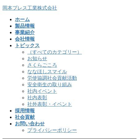
コ
ナ
岡本プレス工業株式会社
ン
ビ
ホーム
テ
ゲ
製品情報
ン
ー
事業紹介
ツ
シ
会社情報
へ
ョ
トピックス
ス
ン
（すべてのカテゴリー）
キ
に
お知らせ
ッ
移
さくらごころ
プ
動
ななほしスマイル
労使協調社会貢献活動
安全衛生の取り組み
社内イベント
社内表彰
社外表彰・イベント
採用情報
社会貢献
お問い合わせ
プライバシーポリシー