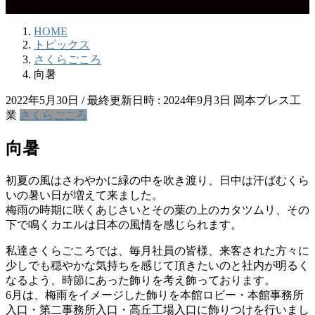
トピックス
HOME
トピックス
さくらごころ
向暑
2022年5月30日
/ 最終更新日時 :
2024年9月3日
岡本プレス工
業
さくらごころ
向暑
初夏の風はさわやかに緑の中を吹き渡り、日中は汗ばむくら
いの暑い日が増えて来ました。
梅雨の時期に咲くあじさいとその葉の上のカタツムリ、その
下で鳴くカエルは日本の風情を感じられます。
私達さくらごころでは、毎月社員の皆様、来客された方々に
少しでも穏やかな気持ちを感じて頂きたいのと社内が明るく
なるよう、時節にあった飾りを考え飾っております。
6月は、梅雨をイメージした飾りを本館ロビー・本館事務所
入口・第二事務所入口・高丘工場入口に飾りつけを行いまし