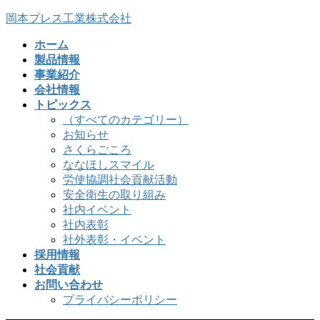
コ
ナ
岡本プレス工業株式会社
ン
ビ
ホーム
テ
ゲ
製品情報
ン
ー
事業紹介
ツ
シ
会社情報
へ
ョ
トピックス
ス
ン
（すべてのカテゴリー）
キ
に
お知らせ
ッ
移
さくらごころ
プ
動
ななほしスマイル
労使協調社会貢献活動
安全衛生の取り組み
社内イベント
社内表彰
社外表彰・イベント
採用情報
社会貢献
お問い合わせ
プライバシーポリシー