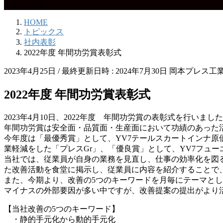
トピックス
HOME
トピックス
社内表彰
2022年度 年間功労賞表彰式
2023年4月25日
/ 最終更新日時 :
2024年7月30日
岡本プレス工
2022年度 年間功労賞表彰式
2023年4月10日、2022年度 年間功労賞の表彰式を行いまし
年間功労賞は安全面・品質面・生産面において功績のあった
今年度は「最優秀賞」として、YV7テールスカートインナ原価
業軽減をした「プレスGr」、「優良賞」として、YV7フュー
当社では、従業員が自身の業務を見直し、仕事の効率化を図
た改善活動を食堂に掲示し、従業員に内容を紹介することで
また、今期より、改善の5つのキーワードを月毎にテーマと
マイナスの外部要因が多い中ですが、改善提案の提出がより
【当社改善の5つのキーワード】
・静的手元化から動的手元化