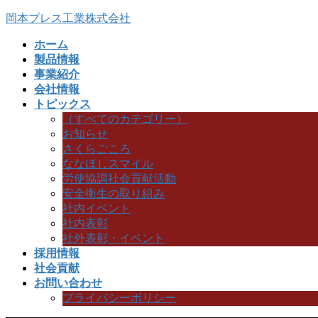
コ
ナ
岡本プレス工業株式会社
ン
ビ
ホーム
テ
ゲ
製品情報
ン
ー
事業紹介
ツ
シ
会社情報
へ
ョ
トピックス
ス
ン
（すべてのカテゴリー）
キ
に
お知らせ
ッ
移
さくらごころ
プ
動
ななほしスマイル
労使協調社会貢献活動
安全衛生の取り組み
社内イベント
社内表彰
社外表彰・イベント
採用情報
社会貢献
お問い合わせ
プライバシーポリシー