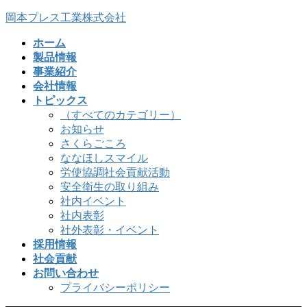
コ
ナ
岡本プレス工業株式会社
ン
ビ
ホーム
テ
ゲ
製品情報
ン
ー
事業紹介
ツ
シ
会社情報
へ
ョ
トピックス
ス
ン
（すべてのカテゴリー）
キ
に
お知らせ
ッ
移
さくらごころ
プ
動
ななほしスマイル
労使協調社会貢献活動
安全衛生の取り組み
社内イベント
社内表彰
社外表彰・イベント
採用情報
社会貢献
お問い合わせ
プライバシーポリシー