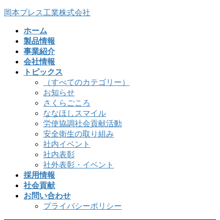
コ
ナ
岡本プレス工業株式会社
ン
ビ
ホーム
テ
ゲ
製品情報
ン
ー
事業紹介
ツ
シ
会社情報
へ
ョ
トピックス
ス
ン
（すべてのカテゴリー）
キ
に
お知らせ
ッ
移
さくらごころ
プ
動
ななほしスマイル
労使協調社会貢献活動
安全衛生の取り組み
社内イベント
社内表彰
社外表彰・イベント
採用情報
社会貢献
お問い合わせ
プライバシーポリシー