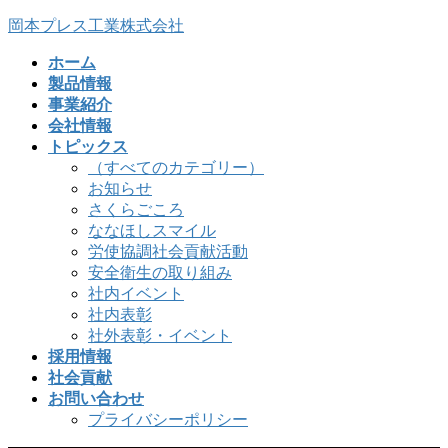
コ
ナ
岡本プレス工業株式会社
ン
ビ
ホーム
テ
ゲ
製品情報
ン
ー
事業紹介
ツ
シ
会社情報
へ
ョ
トピックス
ス
ン
（すべてのカテゴリー）
キ
に
お知らせ
ッ
移
さくらごころ
プ
動
ななほしスマイル
労使協調社会貢献活動
安全衛生の取り組み
社内イベント
社内表彰
社外表彰・イベント
採用情報
社会貢献
お問い合わせ
プライバシーポリシー